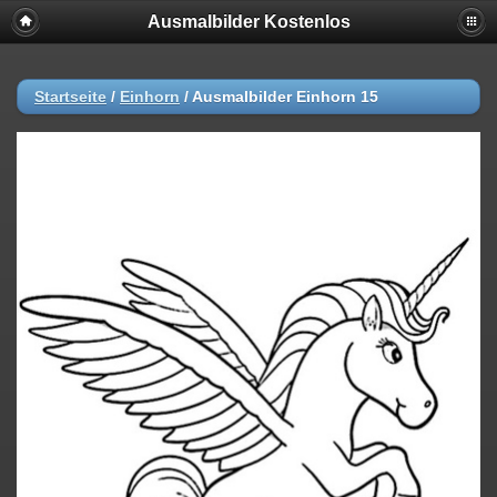
Ausmalbilder Kostenlos
Startseite
/
Einhorn
/
Ausmalbilder Einhorn 15