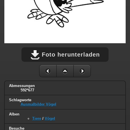
Foto herunterladen
Abmessungen
592*677
Schlagworte
Ausmalbilder Vögel
Alben
Tiere
/
Vögel
Besuche