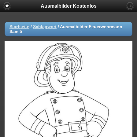
Ausmalbilder Kostenlos
Startseite
/
Schlagwort
/
Ausmalbilder Feuerwehrmann
Sam 5