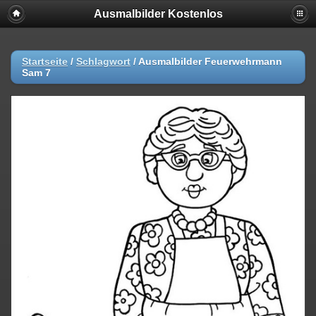
Ausmalbilder Kostenlos
Startseite
/
Schlagwort
/
Ausmalbilder Feuerwehrmann
Sam 7