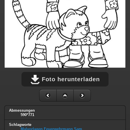
Foto herunterladen
Abmessungen
590*771
Schlagworte
Malvorlagen Feuerwehrmann Sam