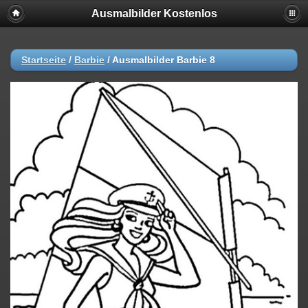
Ausmalbilder Kostenlos
Startseite
/
Barbie
/
Ausmalbilder Barbie 8