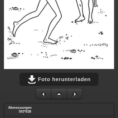
Foto herunterladen
Abmessungen
593*838