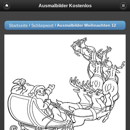
Ausmalbilder Kostenlos
Startseite
/
Schlagwort
/
Ausmalbilder Weihnachten 12