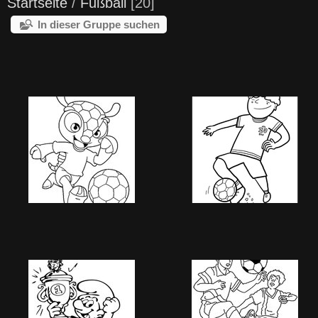
Startseite
/
Fußball
20
In dieser Gruppe suchen
Image 971
Image 972
1520 Besuche
1476 Besuche