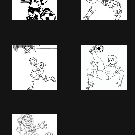
Image 961
Image 962
1384 Besuche
1350 Besuche
Image 966
Image 967
1405 Besuche
1419 Besuche