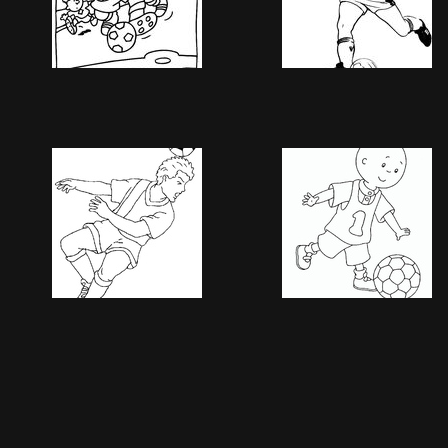
Image 963
Image 964
1419 Besuche
1394 Besuche
, Rating:
3.46
Image 968
Image 969
1442 Besuche
1435 Besuche