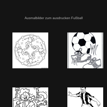
Ausmalbilder zum ausdrucken Fußball
Image 973
Image 974
1489 Besuche
1479 Besuche