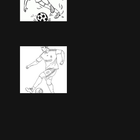
Image 965
1454 Besuche
Image 970
1413 Besuche