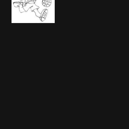
Image 976
1432 Besuche