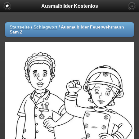
Ausmalbilder Kostenlos
Startseite
/
Schlagwort
/
Ausmalbilder Feuerwehrmann
Sam 2