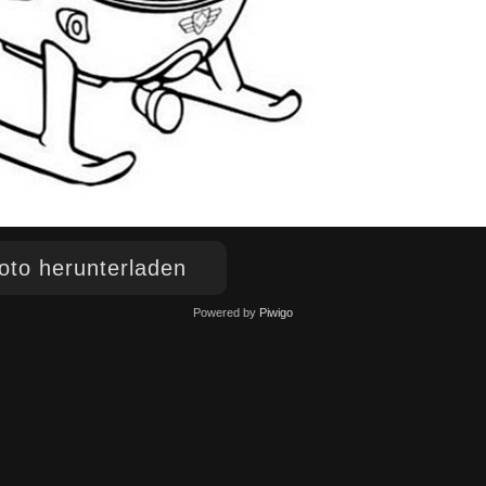
to herunterladen
Powered by
Piwigo