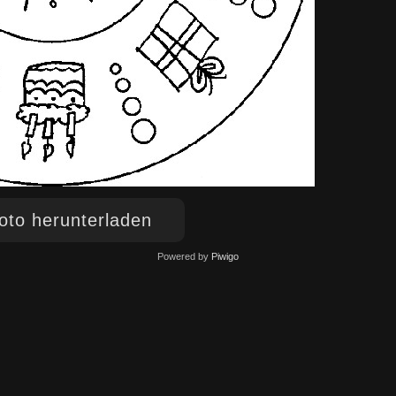
to herunterladen
Powered by
Piwigo