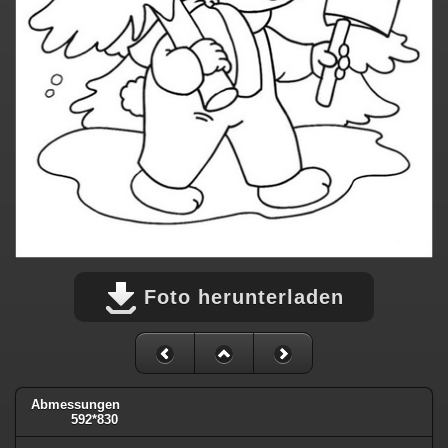
Foto herunterladen
Abmessungen
592*830